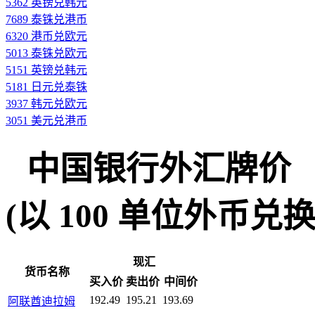
5362 英镑兑韩元
7689 泰铢兑港币
6320 港币兑欧元
5013 泰铢兑欧元
5151 英镑兑韩元
5181 日元兑泰铢
3937 韩元兑欧元
3051 美元兑港币
中国银行外汇牌价
(以 100 单位外币兑换人民
现汇
货币名称
买入价
卖出价
中间价
192.49
195.21
193.69
阿联酋迪拉姆