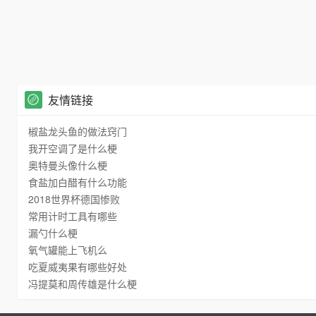
友情链接
椒盐龙头鱼的做法窍门
我开空调了是什么梗
奥特曼头像什么梗
食盐加白醋有什么功能
2018世界杯德国惨败
常用计时工具有哪些
漏勺什么梗
氧气罐能上飞机么
吃夏威夷果有哪些好处
冯提莫和周传雄是什么梗