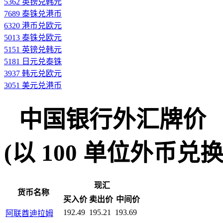
5362 英镑兑韩元
7689 泰铢兑港币
6320 港币兑欧元
5013 泰铢兑欧元
5151 英镑兑韩元
5181 日元兑泰铢
3937 韩元兑欧元
3051 美元兑港币
中国银行外汇牌价
(以 100 单位外币兑换人民
现汇
货币名称
买入价
卖出价
中间价
192.49
195.21
193.69
阿联酋迪拉姆