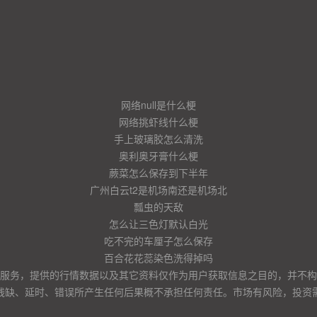
网络null是什么梗
网络挑虾线什么梗
手上玻璃胶怎么清洗
奥利奥牙膏什么梗
蕨菜怎么保存到下半年
广州白云t2是机场南还是机场北
瓢虫的天敌
怎么让三色灯默认白光
吃不完的车厘子怎么保存
百合花花蕊染色洗得掉吗
服务，提供的行情数据以及其它资料仅作为用户获取信息之目的，并不构
残缺、延时、错误所产生任何后果概不承担任何责任。市场有风险，投资