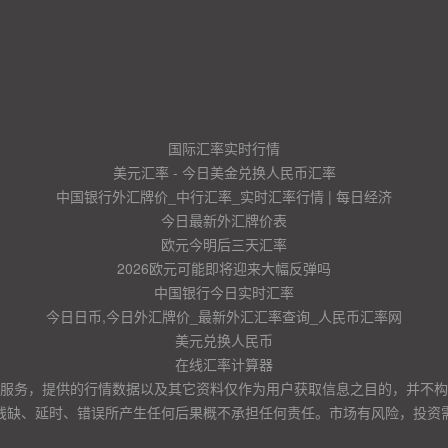
国际汇率实时行情
美元汇率 - 今日美金兑换人民币汇率
中国银行外汇牌价_中行汇率_实时汇率行情 | 每日经济
今日最新外汇牌价表
欧元今明后三天汇率
2026欧元可能即将迎来大幅反弹吗
中国银行今日实时汇率
今日日币,今日外汇牌价_最新外汇汇率查询_人民币汇率网
美元兑换人民币
在线汇率计算器
服务，提供的行情数据以及其它资料仅作为用户获取信息之目的，并不构
残缺、延时、错误所产生任何后果概不承担任何责任。市场有风险，投资