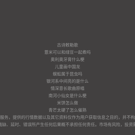
古诗敕勒歌
薏米可以和绿豆一起煮吗
奥利奥牙膏什么梗
儿童画中国龙
蜈蚣属于昆虫吗
银河系中间亮的是什么
情深意长歌曲原唱
南河小仙女是什么梗
米饼怎么做
青芒太硬了怎么催熟
服务，提供的行情数据以及其它资料仅作为用户获取信息之目的，并不构
残缺、延时、错误所产生任何后果概不承担任何责任。市场有风险，投资