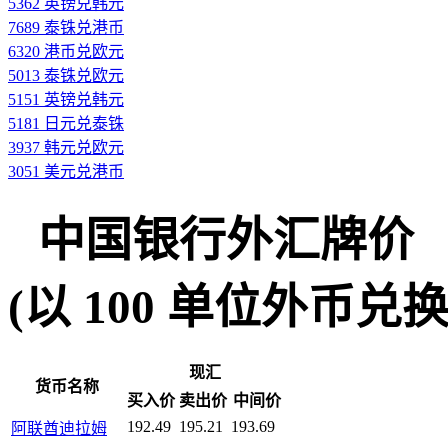
5362 英镑兑韩元
7689 泰铢兑港币
6320 港币兑欧元
5013 泰铢兑欧元
5151 英镑兑韩元
5181 日元兑泰铢
3937 韩元兑欧元
3051 美元兑港币
中国银行外汇牌价
(以 100 单位外币兑换人民
现汇
货币名称
买入价
卖出价
中间价
192.49
195.21
193.69
阿联酋迪拉姆